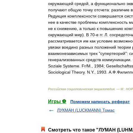
окружающей
средой
,
а
функционально
эк
получают
общую
точку
отсчета:
различие
в
Редукция
комплексности
совершается
сис
нее
в
качестве
проблемы
комплексность
м
не
к
снижению
,
а
только
к
повышению
ком
окружающий
мир
).
В
70
-
е
гг
.
Л
.
сосредоточ
рассматривается
им
как
условие
возможно
увязки
воедино
разных
положений
теории
взаимонезависимых
трех
"
супертеорий
"
:
с
генерализованных
средств
коммуникации
.
Soziale
Systeme
.
Fr
/
M
.,
1984
;
Gesellschaftss
Sociological
Theory
.
N
.
Y
.,
1993
.
А
.
Ф
.
Филипп
Российская
социологическая
энциклопедия
. —
М
.
:
НОР
Игры ⚽
Поможем написать реферат
ЛУКМАН (LUCKMANN) Томас
Смотреть что такое "ЛУМАН (LUHMA