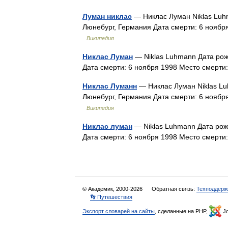
Луман никлас
— Никлас Луман Niklas Luh
Люнебург, Германия Дата смерти: 6 ноябр
Википедия
Никлас Луман
— Niklas Luhmann Дата рож
Дата смерти: 6 ноября 1998 Место смерт
Никлас Луманн
— Никлас Луман Niklas Lu
Люнебург, Германия Дата смерти: 6 ноябр
Википедия
Никлас луман
— Niklas Luhmann Дата рож
Дата смерти: 6 ноября 1998 Место смерт
© Академик, 2000-2026
Обратная связь:
Техподдерж
👣 Путешествия
Экспорт словарей на сайты
, сделанные на PHP,
Jo