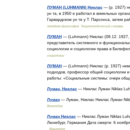
ЛУМАН (LUHMANN) Никлас
— (р. 1927) н
ун та, в 1950 е работал в земельных орга
Гарвардском ун те у Т. Парсонса, затем
западная философия. Энциклопедический словарь
ЛУМАН
— (Luhmann) Никлас (08.12. 1927,
представитель системного и функциональ
социологии и социологии права в Билефе
социологии
ЛУМАН
— (Luhmann) Никлас (р. 1927) нем
подходов, профессор общей социологии и
работы: «Социальные системы: очерк об
Луман, Никлас
— Никлас Луман Niklas L
Луман
— Луман, Никлас Никлас Луман Nik
Википедия
Луман Никлас
— Никлас Луман Niklas Luh
Люнебург, Германия Дата смерти: 6 ноябр
Википедия