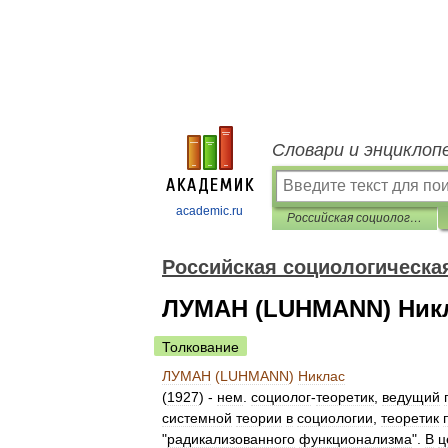
Словари и энциклоп
academic.ru
Российская социологическая энциклопедия
Российская социологическа
ЛУМАН (LUHMANN) Ник
Толкование
ЛУМАН
(
LUHMANN
)
Никлас
(
1927
) -
нем
.
социолог
-
теоретик
,
ведущий
системной
теории
в
социологии
,
теоретик
"
радикализованного
функционализма
".
В
ц