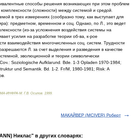
вивалентные
способы
решения
возникающих
при
этом
проблем
комплексности
(
сложности
)
между
системой
и
средой
.
темой
в
трех
измерениях
(
сообразно
тому
,
как
выступает
для
ира
)
:
предметном
,
временном
и
соц
.
Однако
,
по
Л
.,
это
ведет
плексности
(
из
-
за
усложнения
воздействия
системы
на
ивает
усилия
на
разработке
теории
об
-
ва
,
к
-
рое
сти
взаимодействия
многочисленных
соц
.
систем
.
Трудности
разрешаются
Л
.
за
счет
выделения
и
разведения
в
качестве
истемной
,
эволюционной
и
теории
символически
Соч
.
:
Soziologische
Aufklarund
.
Bde
.
1
-
3
Opladen
1970
-
1984
;
truktur
und
Semantik
.
Bd
.
1
-
2
.
Fr
/
M
,
1980
-
1981
;
Risk:
A
ов
.
МА
-
ИНФРА
-
М
.
Г
.
В
.
Осипов
.
1999
.
МАКАЙВЕР (MCIVER) Роберт
NN) Никлас" в других словарях: