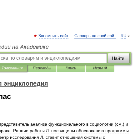
Запомнить сайт
Словарь на свой сайт
RU
едии на Академике
Найти!
Толкования
Переводы
Книги
Игры ⚽
я энциклопедия
лас
представитель
анализа
функционального
в
социологии
(
см
.)
и
права
.
Ранние
работы
Л
.
посвящены
обоснованию
программы
ентр
исследования
Л
.
ставит
отношения
системы
с