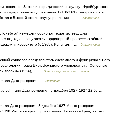
ем. социолог. Закончил юридический факультут Фрейбургского
нах государственного управления. В 1960 61 стажировался в
 работал в Высшей школе наук управления… …
Современная
 Люнебург) немецкий социолог теоретик, ведущий
ного подхода в социологии; ординарный профессор общей
льдском университете (с 1968). Испытал… …
Энциклопедия
ецкий социолог, представитель системного и функционального
 социологии права Би лефельдского университета. Основные
щей теории» (1984),… …
Новейший философский словарь
uhmann Дата рождения …
Википедия
las Luhmann Дата рождения: 8 декабря 1927(1927 12 08 …
mann Дата рождения: 8 декабря 1927 Место рождения:
я 1998 Место смерти: Эрлингхаузен, Германия Гражданство …