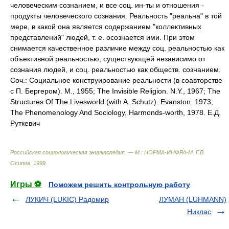
человеческим сознанием, и все соц. ин-ты и отношения -
продукты человеческого сознания. Реальность "реальна" в той
мере, в какой она является содержанием "коллективных
представлений" людей, т. е. осознается ими. При этом
снимается качественное различие между соц. реальностью как
объективной реальностью, существующей независимо от
сознания людей, и соц. реальностью как обществ. сознанием.
Соч.: Социальное конструирование реальности (в соавторстве
с П. Бергером). М., 1955; The Invisible Religion. N.Y., 1967; The
Structures Of The Livesworld (with A. Schutz). Evanston. 1973;
The Phenomenology And Sociology, Harmonds-worth, 1978. Е.Д.
Руткевич
Российская социологическая энциклопедия. — М.: НОРМА-ИНФРА-М
.
Г.В.
Осипов
.
1999
.
Игры ⚽
Поможем решить контрольную работу
ЛУКИЧ (LUKIC) Радомир
ЛУМАН (LUHMANN)
Никлас