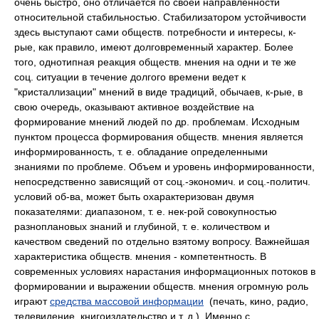
очень быстро, оно отличается по своей направленности
относительной стабильностью. Стабилизатором устойчивости
здесь выступают сами обществ. потребности и интересы, к-
рые, как правило, имеют долговременный характер. Более
того, однотипная реакция обществ. мнения на одни и те же
соц. ситуации в течение долгого времени ведет к
"кристаллизации" мнений в виде традиций, обычаев, к-рые, в
свою очередь, оказывают активное воздействие на
формирование мнений людей по др. проблемам. Исходным
пунктом процесса формирования обществ. мнения является
информированность, т. е. обладание определенными
знаниями по проблеме. Объем и уровень информированности,
непосредственно зависящий от соц.-экономич. и соц.-политич.
условий об-ва, может быть охарактеризован двумя
показателями: диапазоном, т. е. нек-рой совокупностью
разноплановых знаний и глубиной, т. е. количеством и
качеством сведений по отдельно взятому вопросу. Важнейшая
характеристика обществ. мнения - компетентность. В
современных условиях нарастания информационных потоков в
формировании и выражении обществ. мнения огромную роль
играют
средства массовой информации
(печать, кино, радио,
телевидение, книгоиздательство и т. д.). Именно с