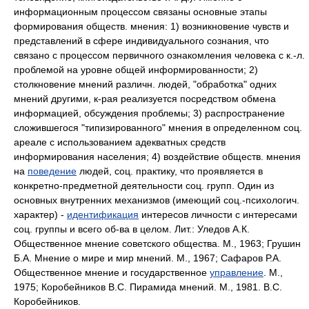
информационным процессом связаны основные этапы
формирования обществ. мнения: 1) возникновение чувств и
представлений в сфере индивидуального сознания, что
связано с процессом первичного ознакомления человека с к.-л.
проблемой на уровне общей информированности; 2)
столкновение мнений различн. людей, "обработка" одних
мнений другими, к-рая реализуется посредством обмена
информацией, обсуждения проблемы; 3) распространение
сложившегося "типизированного" мнения в определенном соц.
ареале с использованием адекватных средств
информирования населения; 4) воздействие обществ. мнения
на
поведение
людей, соц. практику, что проявляется в
конкретно-предметной деятельности соц. групп. Один из
основных внутренних механизмов (имеющий соц.-психологич.
характер) -
идентификация
интересов личности с интересами
соц. группы и всего об-ва в целом. Лит.: Уледов А.К.
Общественное мнение советского общества. М., 1963; Грушин
Б.А. Мнение о мире и мир мнений. М., 1967; Сафаров Р.А.
Общественное мнение и государственное
управление
. М.,
1975; Коробейников B.C. Пирамида мнений. М., 1981. B.C.
Коробейников.