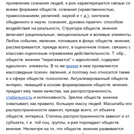
проявление сознания людей, к-рое характеризуется связью со
всеми формами обществ. сознания (нравственностью,
правосознанием, религией, наукой и т. д.), синтезом
обыденного и научн. сознания, духовно-практич. способом
воздействия на реальность. Структура обществ. мнения
включает рациональные, эмоциональные и волевые элементы.
Любое событие, явление, попавшее в фокус обществ. мнения,
рассматривается, прежде всего, в оценочном плане, связано с
классово-оценочным отражением действительности. Т. обр.,
обществ. мнение "пересекается" с идеологией, содержит
идеологич. элементы. В то же
время
в нем проявляются
массовидные психич. явления, и поэтому оно относится также
и к сфере обществ. психологии. Актуализированный обществ.
интерес, лежащий в основе формирования обществ. мнения,
придает ему такие качества, как распространенность,
стабильность
и интенсивность. Зрелое обществ. мнение
охватывает, как правило, большую массу людей. Масштабы его
распространенности зависят, прежде всего, от объекта
обществ. интереса. Степень распространенности зависит и от
субъекта, т. е. той соц. группы, к-рая порождает обществ.
мнение. Несмотря на то, что обществ. мнение развивается