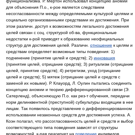
функционализма. Р. Мертон использовал концепцию аномии
для объяснения П.о., к-рое является следствием
несогласованности между определяемыми культурой целями и
социально организованными средствами их достижения. При
этом различн. доступ к возможностям легального достижения
целей связан с соц. структурой об-ва, функциональные
недостатки к-рой приводят к образованию неофициальных
структур для достижения целей. Различн.
отношение
к целям и
средствам определяет возможные типы поведения: 1)
подчинение (принятие целей и средств); 2)
инновация
(принятие целей, отрицание средств); 3) ритуализм (отрицание
целей, принятие средств); 4) ретретизм, уход (отрицание
целей и средств); 5) мятеж (отрицание целей и средств с
заменой их новыми). Р. Клауорд, Л. Оулин пытались соединить
концепцию аномии и теорию дифференцированной связи (Э.
Сатерленд), объясняющую П.о. как рез-т обучения, передачи
норм делинквентной (преступной) субкультуры входящим в нее
лицам. Так появилось представление о дифференцированном
использовании незаконных средств для достижения успеха. А.
Коэн полагал, что рассогласованность целей и средств и выбор
соответствующего типа поведения зависят от структуры
возможностей, к-рая реагирует на
поведение
индивидов,