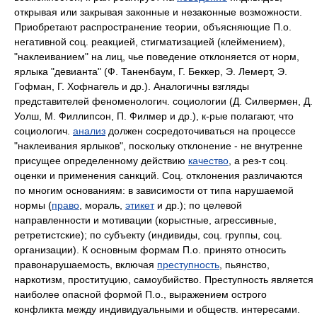
открывая или закрывая законные и незаконные возможности.
Приобретают распространение теории, объясняющие П.о.
негативной соц. реакцией, стигматизацией (клеймением),
"наклеиванием" на лиц, чье поведение отклоняется от норм,
ярлыка "девианта" (Ф. Таненбаум, Г. Беккер, Э. Лемерт, Э.
Гофман, Г. Хофнагель и др.). Аналогичны взгляды
представителей феноменологич. социологии (Д. Силвермен, Д.
Уолш, М. Филлипсон, П. Филмер и др.), к-рые полагают, что
социологич.
анализ
должен сосредоточиваться на процессе
"наклеивания ярлыков", поскольку отклонение - не внутренне
присущее определенному действию
качество
, а рез-т соц.
оценки и применения санкций. Соц. отклонения различаются
по многим основаниям: в зависимости от типа нарушаемой
нормы (
право
, мораль,
этикет
и др.); по целевой
направленности и мотивации (корыстные, агрессивные,
ретретистские); по субъекту (индивиды, соц. группы, соц.
организации). К основным формам П.о. принято относить
правонарушаемость, включая
преступность
, пьянство,
наркотизм, проституцию, самоубийство. Преступность является
наиболее опасной формой П.о., выражением острого
конфликта между индивидуальными и обществ. интересами.