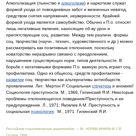
Алкоголизация (пьянство и
алкоголизм
) и наркотизм служат
формой ухода от повседневных забот и жизненных невзгод,
средством снятия напряжения, неуверенности. Крайней
формой ухода является самоубийство. Обычно к П.о. относят
лишь негативные явления, наносящие об-ву урон и
препятствующие соц. развитию. Между тем различн. формы
соц. творчества (научн., технич., художественного и др.) можно
рассматривать как позитивные отклонения, поскольку
новаторство неразрывно связано с преодолением,
нарушением существующих норм, типов деятельности. В
борьбе с негативными формами П.о. важную роль играет соц.
профилактика. Одно из общесоц. средств профилактики -
развитие
соц. творчества как альтернативы антиобществ.
проявлениям. Лит.: Мертон Р. Социальная
структура
и аномия//
Социология преступности. М., 1966; Гилинский Я.И. Некоторые
проблемы отклоняющегося поведения//Преступность и ее
предупреждение. Л., 1971; Яковлев A.M. Преступность и
социальная
психология
. М., 1971. Гилинский Я.И.
Российская социологическая энциклопедия. — М.: НОРМА-ИНФРА-М
.
Г.В.
Осипов
.
1999
.