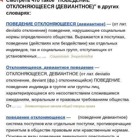
Смотреть что такое "ПОВЕДЕНИЕ
ОТКЛОНЯЮЩЕЕСЯ (ДЕВИАНТНОЕ)" в других
словарях:
ПОВЕДЕНИЕ ОТКЛОНЯЮЩЕЕСЯ (девиантное)
— (от лат.
deviatio отклонение) поведение, нарушающее социальные
нормы определенного общества. Выражается в поступках,
поведении (действиях или бездействии) как отдельных
индивидов, так и социальных групп, отступающих от
установленных… …
Социология: Энциклопедия
Отклоняющееся, девиантное поведение
—
ОТКЛОНЯЮЩЕЕСЯ, ДЕВИАНТНОЕ (от лат. deviatio
отклонение, deviant (фр.) отклоняющийся) ПОВЕДЕНИЕ
поведение индивида в группе или группы лиц,
характеризующееся его несоответствием сложившимся
ожиданиям, моральным и правовым требованиям общества.
От… …
Элементарные начала общей теории права
поведение отклоняющееся
— (поведение девиантное)
система поступков или отдельные поступки, противоречащие
принятым в обществе правовым или нравственным нормам.
Основные виды поведения девиантного преступность и