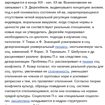
зарождается в конце XIX - нач. XX вв. Возникновение ее
связывают с Э. Дюркгеймом, выдвинувшего концепцию аномии,
под к-рой понималось состояние об-ва, характеризующееся
отсутствием четкой моральной регуляции поведения
индивидов, моральным вакуумом, когда старые нормы и
ценности уже не соответствуют реальным отношениям, а
новые еще не утвердились. Дюркгейм подчеркивал
необходимость со-циологич. подхода в изучении соц.
патологии. У. Томас и Ф. Знанецкий усматривали в соц.
дезорганизации универсальный
процесс
, неотъемлемую часть
соц. изменений. Р. Фэрис, Э. Тириакьян, Т. Шибутани и др.
расценивают различн. формы П.о. как следствие соц.
дезорганизации. Проблемы П.о. рассматривает и
теория
соц.
конфликта. Л. Козер полагал, что наличие реальной угрозы для
соц. группы, увеличивая ее
сплоченность
, уменьшает
отклонения ее членов от групповых норм и усиливает
репрессии к тем, кто проявляет отклонения. Согласно теории
конфликта культур, образцы поведения в соц. системе
считаются отклоняющимися, если они основаны на нормах
чуждой культуры. Социология П.о. как специальная социоло-
гич.
дисциплина
складывается в недрах структурного