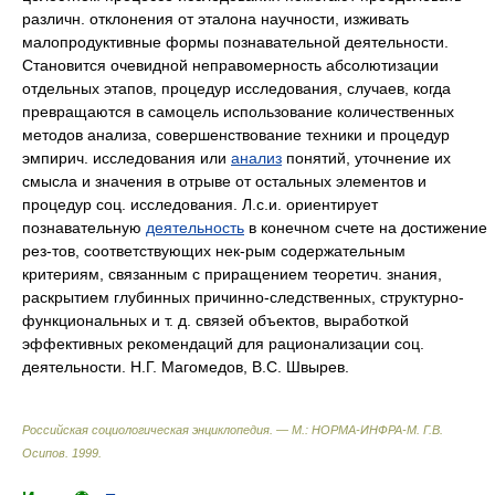
различн. отклонения от эталона научности, изживать
малопродуктивные формы познавательной деятельности.
Становится очевидной неправомерность абсолютизации
отдельных этапов, процедур исследования, случаев, когда
превращаются в самоцель использование количественных
методов анализа, совершенствование техники и процедур
эмпирич. исследования или
анализ
понятий, уточнение их
смысла и значения в отрыве от остальных элементов и
процедур соц. исследования. Л.с.и. ориентирует
познавательную
деятельность
в конечном счете на достижение
рез-тов, соответствующих нек-рым содержательным
критериям, связанным с приращением теоретич. знания,
раскрытием глубинных причинно-следственных, структурно-
функциональных и т. д. связей объектов, выработкой
эффективных рекомендаций для рационализации соц.
деятельности. Н.Г. Магомедов, B.C. Швырев.
Российская социологическая энциклопедия. — М.: НОРМА-ИНФРА-М
.
Г.В.
Осипов
.
1999
.