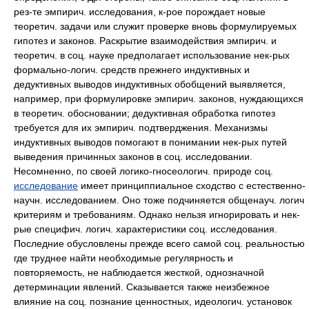
рез-те эмпирич. исследования, к-рое порождает новые
теоретич. задачи или служит проверке вновь формулируемых
гипотез и законов. Раскрытие взаимодействия эмпирич. и
теоретич. в соц. науке предполагает использование нек-рых
формально-логич. средств прежнего индуктивных и
дедуктивных выводов индуктивных обобщений выявляется,
например, при формулировке эмпирич. законов, нуждающихся
в теоретич. обосновании; дедуктивная обработка гипотез
требуется для их эмпирич. подтверджения. Механизмы
индуктивных выводов помогают в понимании нек-рых путей
выведения причинных законов в соц. исследовании.
Несомненно, по своей логико-гносеологич. природе соц.
исследование
имеет принциппиальное сходство с естественно-
научн. исследованием. Оно тоже подчиняется общенауч. логич
критериям и требованиям. Однако нельзя игнорировать и нек-
рые специфич. логич. характеристики соц. исследования.
Последние обусловлены прежде всего самой соц. реальностью
где труднее найти необходимые регулярность и
повторяемость, не наблюдается жесткой, однозначной
детерминации явлений. Сказывается также неизбежное
влияние на соц. познание ценностных, идеологич. установок