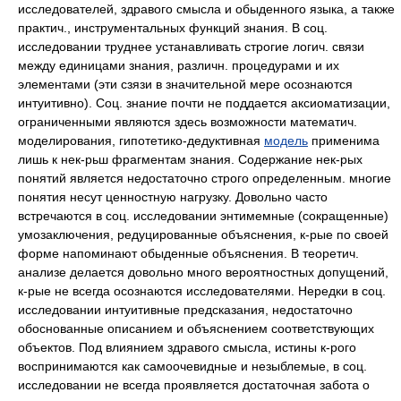
исследователей, здравого смысла и обыденного языка, а также
практич., инструментальных функций знания. В соц.
исследовании труднее устанавливать строгие логич. связи
между единицами знания, различн. процедурами и их
элементами (эти сзязи в значительной мере осознаются
интуитивно). Соц. знание почти не поддается аксиоматизации,
ограниченными являются здесь возможности математич.
моделирования, гипотетико-дедуктивная
модель
применима
лишь к нек-рьш фрагментам знания. Содержание нек-рых
понятий является недостаточно строго определенным. многие
понятия несут ценностную нагрузку. Довольно часто
встречаются в соц. исследовании энтимемные (сокращенные)
умозаключения, редуцированные объяснения, к-рые по своей
форме напоминают обыденные объяснения. В теоретич.
анализе делается довольно много вероятностных допущений,
к-рые не всегда осознаются исследователями. Нередки в соц.
исследовании интуитивные предсказания, недостаточно
обоснованные описанием и объяснением соответствующих
объектов. Под влиянием здравого смысла, истины к-рого
воспринимаются как самоочевидные и незыблемые, в соц.
исследовании не всегда проявляется достаточная забота о