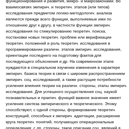
функционирования и развития, микро- и макрозаконами. Во
взаимосвязях эмпирич. и теоретич. этапов (или типов)
исследования предметом логико-методологич. анализа
являются прежде всего функции, выполняемые ими по
отношению друг к другу, в частности функции эмпирич.
исследования по стимулированию теоретич. поиска,
постановки новых теоретич. проблем или верификации
теоретич. положений и роль теоретич. исследования в
программировании различн. этапов эмпирич. исследования,
ориентации последнего на подготовку фактов для
последующего объяснения и др. На современном этапе
нуждаются в специальном изучении изменения в характере
эмпирич. базиса теории в связи с широким распространением
эмпирич. соц. исследований, а также растущие потребности
усиления влияния теории на различн. стороны, этапы эмпирич.
исследования. Для успешного осуществления соц. наукой
познавательных и практич. функций важное значение имеет
усиление синтеза эмпирического и теоретического. Этому
способствуют, с одной стороны, формирование теоретич.
конструкций, способных к эмпирич. адаптации, расширение
круга теоретич. понятий, получающих операциональные
определения; с др. стороны, такое описание соц. явлений в