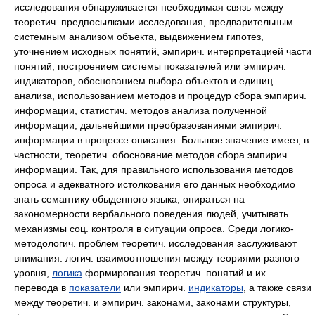
исследования обнаруживается необходимая связь между
теоретич. предпосылками исследования, предварительным
системным анализом объекта, выдвижением гипотез,
уточнением исходных понятий, эмпирич. интерпретацией части
понятий, построением системы показателей или эмпирич.
индикаторов, обоснованием выбора объектов и единиц
анализа, использованием методов и процедур сбора эмпирич.
информации, статистич. методов анализа полученной
информации, дальнейшими преобразованиями эмпирич.
информации в процессе описания. Большое значение имеет, в
частности, теоретич. обоснование методов сбора эмпирич.
информации. Так, для правильного использования методов
опроса и адекватного истолкования его данных необходимо
знать семантику обыденного языка, опираться на
закономерности вербального поведения людей, учитывать
механизмы соц. контроля в ситуации опроса. Среди логико-
методологич. проблем теоретич. исследования заслуживают
внимания: логич. взаимоотношения между теориями разного
уровня,
логика
формирования теоретич. понятий и их
перевода в
показатели
или эмпирич.
индикаторы
, а также связи
между теоретич. и эмпирич. законами, законами структуры,