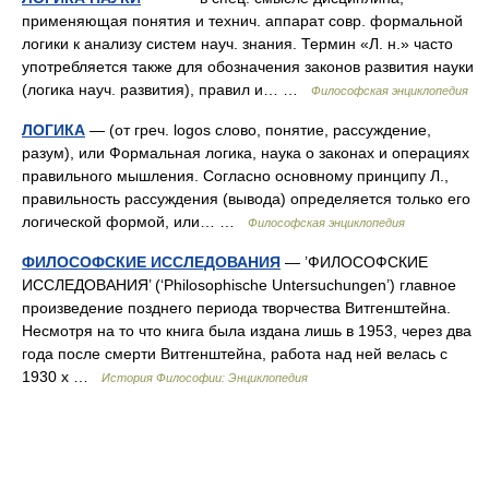
применяющая понятия и технич. аппарат совр. формальной
логики к анализу систем науч. знания. Термин «Л. н.» часто
употребляется также для обозначения законов развития науки
(логика науч. развития), правил и… …
Философская энциклопедия
ЛОГИКА
— (от греч. logos слово, понятие, рассуждение,
разум), или Формальная логика, наука о законах и операциях
правильного мышления. Согласно основному принципу Л.,
правильность рассуждения (вывода) определяется только его
логической формой, или… …
Философская энциклопедия
ФИЛОСОФСКИЕ ИССЛЕДОВАНИЯ
— ’ФИЛОСОФСКИЕ
ИССЛЕДОВАНИЯ’ (‘Philosophische Untersuchungen’) главное
произведение позднего периода творчества Витгенштейна.
Несмотря на то что книга была издана лишь в 1953, через два
года после смерти Витгенштейна, работа над ней велась с
1930 х …
История Философии: Энциклопедия