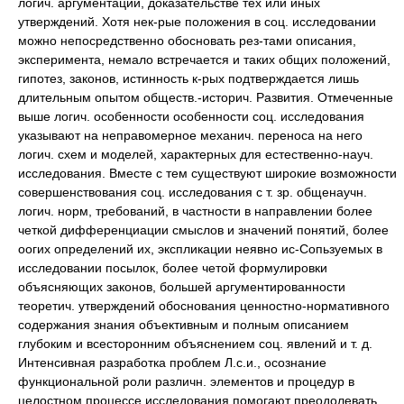
логич. аргументации, доказательстве тех или иных
утверждений. Хотя нек-рые положения в соц. исследовании
можно непосредственно обосновать рез-тами описания,
эксперимента, немало встречается и таких общих положений,
гипотез, законов, истинность к-рых подтверждается лишь
длительным опытом обществ.-историч. Развития. Отмеченные
выше логич. особенности особенности соц. исследования
указывают на неправомерное механич. переноса на него
логич. схем и моделей, характерных для естественно-науч.
исследования. Вместе с тем существуют широкие возможности
совершенствования соц. исследования с т. зр. общенаучн.
логич. норм, требований, в частности в направлении более
четкой дифференциации смыслов и значений понятий, более
оогих определений их, экспликации неявно ис-Сопьзуемых в
исследовании посылок, более четой формулировки
объясняющих законов, большей аргументированности
теоретич. утверждений обоснования ценностно-нормативного
содержания знания объективным и полным описанием
глубоким и всесторонним объяснением соц. явлений и т. д.
Интенсивная разработка проблем Л.с.и., осознание
функциональной роли различн. элементов и процедур в
целостном процессе исследования помогают преодолевать