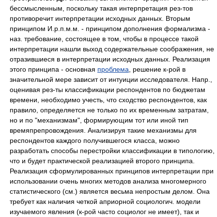
бессмысленным, поскольку такая интерпретация рез-тов
противоречит интерпретации исходных данных. Вторым
принципом И.р.п.м.м. - принципом дополнения формализма -
наз. требование, состоящее в том, чтобы в процессе такой
интерпретации нашли выход содержательные соображения, не
отразившиеся в интерпретации исходных данных. Реализация
этого принципа - основная
проблема
, решение к-рой в
значительной мере зависит от интуиции исследователя. Напр.,
оценивая рез-ты классификации респондентов по бюджетам
времени, необходимо учесть, что сходство респондентов, как
правило, определяется не только по их временным затратам,
но и по "механизмам", формирующим тот или иной тип
времяпрепровождения. Анализируя такие механизмы для
респондентов каждого получившегося класса, можно
разработать способы перестройки классификации в типологию,
что и будет практической реализацией второго принципа.
Реализация сформулированных принципов интерпретации при
использовании очень многих методов анализа многомерного
статистического (см.) является весьма непростым делом. Она
требует как наличия четкой априорной социологич. модели
изучаемого явления (к-рой часто социолог не имеет), так и