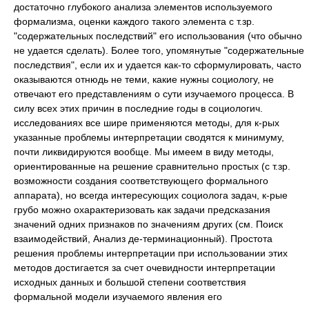
достаточно глубокого анализа элементов используемого
формализма, оценки каждого такого элемента с т.зр.
"содержательных последствий" его использования (что обычно
не удается сделать). Более того, упомянутые "содержательные
последствия", если их и удается как-то сформулировать, часто
оказываются отнюдь не теми, какие нужны социологу, не
отвечают его представлениям о сути изучаемого процесса. В
силу всех этих причин в последние годы в социологич.
исследованиях все шире применяются методы, для к-рых
указанные проблемы интерпретации сводятся к минимуму,
почти ликвидируются вообще. Мы имеем в виду методы,
ориентированные на решение сравнительно простых (с т.зр.
возможности создания соответствующего формального
аппарата), но всегда интересующих социолога задач, к-рые
грубо можно охарактеризовать как задачи предсказания
значений одних признаков по значениям других (см. Поиск
взаимодействий, Анализ де-терминационный). Простота
решения проблемы интерпретации при использовании этих
методов достигается за счет очевидности интерпретации
исходных данных и большой степени соответствия
формальной модели изучаемого явления его