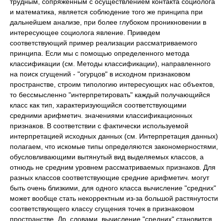
трудным, сопряженным с осуществлением контакта социолога
и математика, является соблюдение того же принципа при
дальнейшем анализе, при более глубоком проникновении в
интересующее социолога явление. Приведем
соответствующий пример реализации рассматриваемого
принципа. Если мы с помощью определенного метода
классификации (см. Методы классификации), направленного
на поиск сгущений - "огурцов" в исходном признаковом
пространстве, строим типологию интересующих нас объектов,
то бессмысленно "интерпретировать" каждый получающийся
класс как тип, характеризующийся соответствующими
средними арифметич. значениями классификационных
признаков. В соответствии с фактически используемой
интерпретацией исходных данных (см. Интерпретация данных)
полагаем, что искомые типы определяются закономерностями,
обусловливающими вытянутый вид выделяемых классов, а
отнюдь не средним уровнем рассматриваемых признаков. Для
разных классов соответствующие средние арифметич. могут
быть очень близкими, для одного класса вычисление "средних"
может вообще стать некорректным из-за большой растянутости
соответствующего классу сгущения точек в признаковом
пространстве. Др. словами, вычисление "средних" становится