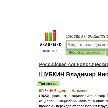
Словари и энциклоп
academic.ru
Российская социологическая энциклопедия
Российская социологическа
ШУБКИН Владимир Ник
Толкование
ШУБКИН
Владимир
Николаевич
(
1923
) -
российский
социолог
и
философ
.
социологии
;
социологич
.
аспекты
экономик
проблемы
перехода
от
образования
к
труд