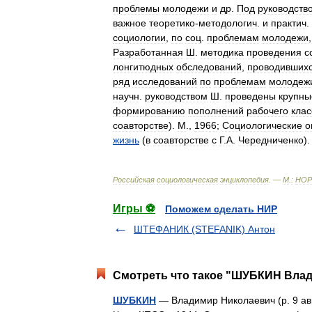
проблемы
молодежи
и
др
.
Под
руководств
важное
теоретико
-
методологич
.
и
практич
.
социологии
,
по
соц
.
проблемам
молодежи
Разработанная
Ш
.
методика
проведения
с
лонгитюдных
обследований
,
проводивших
ряд
исследований
по
проблемам
молодеж
научн
.
руководством
Ш
.
проведены
крупны
формированию
пополнений
рабочего
клас
соавторстве
).
М
.,
1966
;
Социологические
о
жизнь
(
в
соавторстве
с
Г
.
А
.
Чередниченко
)
Российская
социологическая
энциклопедия
. —
М
.
:
НОР
Игры ⚽
Поможем сделать НИР
ШТЕФАНИК (STEFANIK) Антон
Смотреть что такое "ШУБКИН Влад
ШУБКИН
— Владимир Николаевич (р. 9 авг.