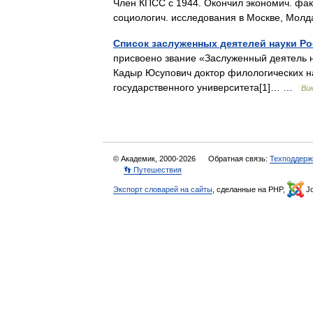
Член КПСС с 1944. Окончил экономич. фак 
социологич. исследования в Москве, Мо
Список заслуженных деятелей науки Ро
присвоено звание «Заслуженный деятель н
Кадыр Юсупович доктор филологических н
государственного университета[1]… …
Ви
© Академик, 2000-2026
Обратная связь:
Техподдерж
👣 Путешествия
Экспорт словарей на сайты
, сделанные на PHP,
Jo