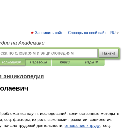
Запомнить сайт
Словарь на свой сайт
RU
едии на Академике
Найти!
Толкования
Переводы
Книги
Игры ⚽
я энциклопедия
олаевич
Проблематика
научн
.
исследований:
количественные
методы
в
и
,
соц
.
факторы
,
их
роль
в
экономич
.
развитии
;
социологич
.
у
;
начало
трудовой
деятельности
,
отношение
к
труду
;
соц
.