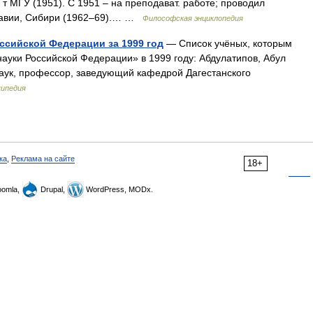
т МГУ (1951). С 1951 – на преподават. работе; проводил
лдавии, Сибири (1962–69).… …
Философская энциклопедия
ссийской Федерации за 1999 год
— Список учёных, которым
ауки Российской Федерации» в 1999 году: Абдулатипов, Абул
аук, профессор, заведующий кафедрой Дагестанского
кипедия
ка
,
Реклама на сайте
18+
omla,
Drupal,
WordPress, MODx.