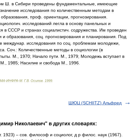
ом
Ш
.
в
Сибири
проведены
фундаментальные
,
имеющие
значение
исследования
по
количественным
методам
в
,
образования
,
проф
.
ориентации
,
прогнозирования
.
оциологич
.
исследований
легла
в
основу
панельных
и
ся
в
СССР
и
странах
социалистич
.
содружества
.
Им
проведен
и
и
образования
,
соц
.
прогнозирования
и
планирования
.
Под
е
междунар
.
исследования
по
соц
.
проблемам
молодежи
,
са
.
Соч
.
:
Количественные
методы
в
социологии
(
в
пыты
.
М
.,
1970
;
Начало
пути
.
М
.,
1979
;
Молодежь
вступает
в
.
М
.,
1985
;
Насилие
и
свобода
М
.,
1996
.
МА
-
ИНФРА
-
М
.
Г
.
В
.
Осипов
.
1999
.
ШЮЦ (SCHIITZ) Альфред
имир Николаевич" в других словарях:
 1923) – сов. философ и социолог, д р филос. наук (1967).