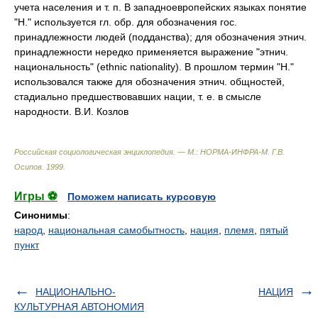
учета населения и т. п. В западноевропейских языках понятие
"Н." используется гл. обр. для обозначения гос.
принадлежности людей (подданства); для обозначения этнич.
принадлежности нередко применяется выражение "этнич.
национальность" (ethnic nationality). В прошлом термин "Н."
использовался также для обозначения этнич. общностей,
стадиально предшествовавших нации, т. е. в смысле
народности. В.И. Козлов
Российская социологическая энциклопедия. — М.: НОРМА-ИНФРА-М
.
Г.В.
Осипов
.
1999
.
Игры ⚽
Поможем написать курсовую
Синонимы
:
народ
,
национальная самобытность
,
нация
,
племя
,
пятый
пункт
НАЦИОНАЛЬНО-
НАЦИЯ
КУЛЬТУРНАЯ АВТОНОМИЯ