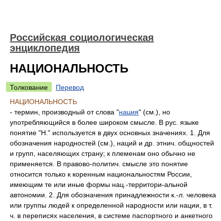
Российская социологическая
энциклопедия
НАЦИОНАЛЬНОСТЬ
Толкование
Перевод
НАЦИОНАЛЬНОСТЬ
- термин, производный от слова "
нация
" (см.), но
употребляющийся в более широком смысле. В рус. языке
понятие "Н." используется в двух основных значениях. 1. Для
обозначения народностей (см.), наций и др. этнич. общностей
и групп, населяющих страну; к племенам оно обычно не
применяется. В правово-политич. смысле это понятие
относится только к коренным национальностям России,
имеющим те или иные формы нац.-территори-альной
автономии. 2. Для обозначения принадлежности к.-л. человека
или группы людей к определенной народности или нации, в т.
ч. в переписях населения, в системе паспортного и анкетного