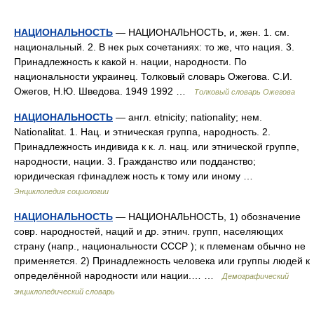
НАЦИОНАЛЬНОСТЬ
— НАЦИОНАЛЬНОСТЬ, и, жен. 1. см.
национальный. 2. В нек рых сочетаниях: то же, что нация. 3.
Принадлежность к какой н. нации, народности. По
национальности украинец. Толковый словарь Ожегова. С.И.
Ожегов, Н.Ю. Шведова. 1949 1992 …
Толковый словарь Ожегова
НАЦИОНАЛЬНОСТЬ
— англ. etnicity; nationality; нем.
Nationalitat. 1. Нац. и этническая группа, народность. 2.
Принадлежность индивида к к. л. нац. или этнической группе,
народности, нации. 3. Гражданство или подданство;
юридическая гфинадлеж ность к тому или иному …
Энциклопедия социологии
НАЦИОНАЛЬНОСТЬ
— НАЦИОНАЛЬНОСТЬ, 1) обозначение
совр. народностей, наций и др. этнич. групп, населяющих
страну (напр., национальности СССР ); к племенам обычно не
применяется. 2) Принадлежность человека или группы людей к
определённой народности или нации.… …
Демографический
энциклопедический словарь