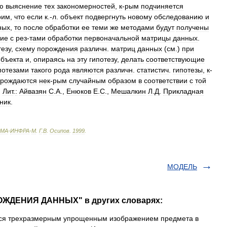
ю
выяснение
тех
закономерностей
,
к
-
рым
подчиняется
рим
,
что
если
к
.-
л
.
объект
подвергнуть
новому
обследованию
и
ных
,
то
после
обработки
ее
теми
же
методами
будут
получены
ие
с
рез
-
тами
обработки
первоначальной
матрицы
данных
.
тезу
,
схему
порождения
различн
.
матриц
данных
(
см
.)
при
объекта
и
,
опираясь
на
эту
гипотезу
,
делать
соответствующие
потезами
такого
рода
являются
различн
.
статистич
.
гипотезы
,
к
-
орождаются
нек
-
рым
случайным
образом
в
соответствии
с
той
.
Лит
.
:
Айвазян
С
.
А
.,
Енюков
Е
.
С
.,
Мешалкин
Л
.
Д
.
Прикладная
ник
.
МА
-
ИНФРА
-
М
.
Г
.
В
.
Осипов
.
1999
.
МОДЕЛЬ
ОЖДЕНИЯ ДАННЫХ" в других словарях:
ся трехразмерным упрощенным изображением предмета в