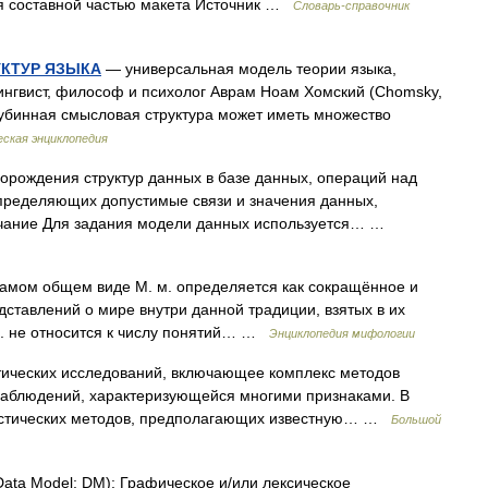
я составной частью макета Источник …
Словарь-справочник
УКТУР ЯЗЫКА
— универсальная модель теории языка,
 лингвист, философ и психолог Аврам Ноам Хомский (Chomsky,
глубинная смысловая структура может иметь множество
ская энциклопедия
орождения структур данных в базе данных, операций над
определяющих допустимые связи и значения данных,
ечание Для задания модели данных используется… …
амом общем виде М. м. определяется как сокращённое и
тавлений о мире внутри данной традиции, взятых в их
м. не относится к числу понятий… …
Энциклопедия мифологии
ических исследований, включающее комплекс методов
аблюдений, характеризующейся многими признаками. В
тистических методов, предполагающих известную… …
Большой
ata Model; DM): Графическое и/или лексическое