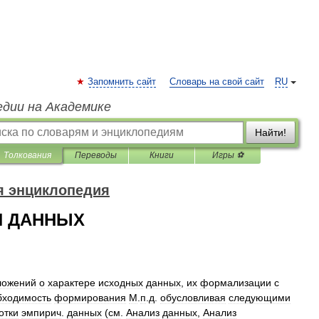
Запомнить сайт
Словарь на свой сайт
RU
едии на Академике
Найти!
Толкования
Переводы
Книги
Игры ⚽
я энциклопедия
Я ДАННЫХ
ложений
о
характере
исходных
данных
,
их
формализации
с
бходимость
формирования
М
.
п
.
д
.
обусловливая
следующими
отки
эмпирич
.
данных
(
см
.
Анализ
данных
,
Анализ