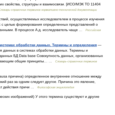
х свойства, структуры и взаимосвязи. [ИСО/МЭК ТО 11404
Словарь-справочник терминов нормативно-технической документации
ствий, осуществляемых исследователем в процессе изучения
х с целью формирования определенных представлений о
данными. В процессе А.д. исследователь чаще …
Российская
системах обработки данных. Термины и определения
—
я данных в системах обработки данных. Термины и
 данных БД Data base Совокупность данных, организованных
тривающим общие принципы… …
Словарь-справочник терминов
 causa причина) определенное внутреннее отношение между
який раз за одним следует другое. Причина это явление,
тат действия причи …
Философская энциклопедия
ских изображений) У этого термина существуют и другие