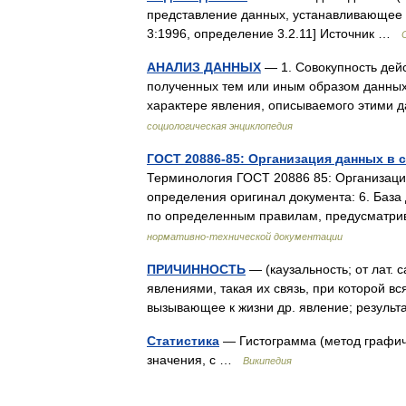
представление данных, устанавливающее и
3:1996, определение 3.2.11] Источник …
АНАЛИЗ ДАННЫХ
— 1. Совокупность дей
полученных тем или иным образом данны
характере явления, описываемого этими 
социологическая энциклопедия
ГОСТ 20886-85: Организация данных в 
Терминология ГОСТ 20886 85: Организаци
определения оригинал документа: 6. База
по определенным правилам, предусма
нормативно-технической документации
ПРИЧИННОСТЬ
— (каузальность; от лат.
явлениями, такая их связь, при которой вс
вызывающее к жизни др. явление; резуль
Статистика
— Гистограмма (метод графиче
значения, с …
Википедия