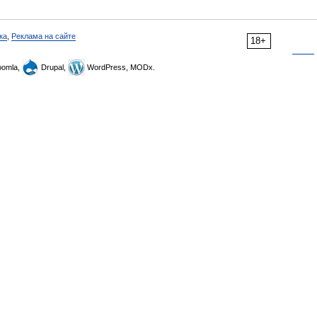
ка
,
Реклама на сайте
18+
omla,
Drupal,
WordPress, MODx.