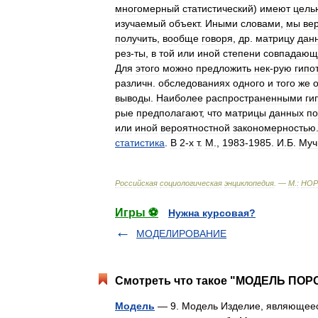
многомерный
статистический
)
имеют
цель
изучаемый
объект
.
Иными
словами
,
мы
ве
получить
,
вообще
говоря
,
др
.
матрицу
дан
рез
-
ты
,
в
той
или
иной
степени
совпадающ
Для
этого
можно
предложить
нек
-
рую
гипо
различн
.
обследованиях
одного
и
того
же
выводы
.
Наиболее
распространенными
ги
рые
предполагают
,
что
матрицы
данных
п
или
иной
вероятностной
закономерностью
статистика
.
В
2
-
х
т
.
М
.,
1983
-
1985
.
И
.
Б
.
Муч
Российская
социологическая
энциклопедия
. —
М
.
:
НОР
Игры ⚽
Нужна курсовая?
МОДЕЛИРОВАНИЕ
Смотреть что такое "МОДЕЛЬ ПОР
Модель
— 9. Модель Изделие, являющее