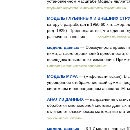
установленном масштабе Модель являетс
терминов нормативно-технической документации
МОДЕЛЬ ГЛУБИННЫХ И ВНЕШНИХ СТР
которую разработал в 1950 60 х гг. амер.
род. 1928). Предполагается, что единая 
различных внешних… …
Большая психологиче
модель данных
— Совокупность правил п
ними, а также ограничений целостности, 
последовательность их изменения. Прим
Справочник технического переводчика
МОДЕЛЬ МИРА
— (мифопоэтическая). В с
упрощённое отображение всей суммы предс
системном и операционном аспектах. М. 
АНАЛИЗ ДАННЫХ
— направление статист
обработки многомерной системы данных н
отличие от классических математико ста
экономический словарь
модель данных
— 3.1.7 модель данных (D