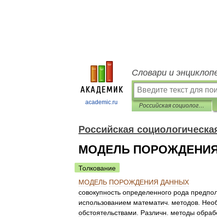
Словари и энциклоп
academic.ru
Российская социологическая энциклопедия
Российская социологическа
МОДЕЛЬ ПОРОЖДЕНИ
Толкование
МОДЕЛЬ
ПОРОЖДЕНИЯ
ДАННЫХ
совокупность
определенного
рода
предпо
использованием
математич
.
методов
.
Нео
обстоятельствами
.
Различн
.
методы
обраб